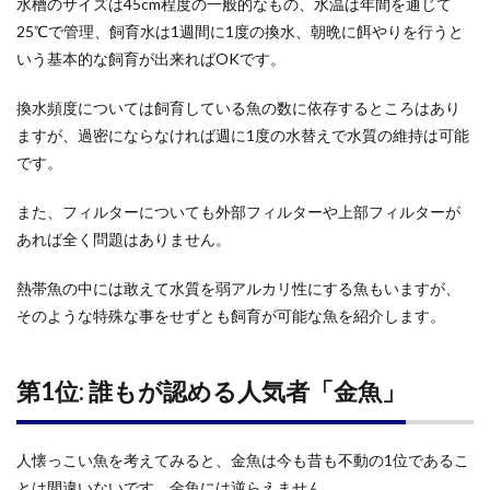
水槽のサイズは45cm程度の一般的なもの、水温は年間を通じて
25℃で管理、飼育水は1週間に1度の換水、朝晩に餌やりを行うと
いう基本的な飼育が出来ればOKです。
換水頻度については飼育している魚の数に依存するところはあり
ますが、過密にならなければ週に1度の水替えで水質の維持は可能
です。
また、フィルターについても外部フィルターや上部フィルターが
あれば全く問題はありません。
熱帯魚の中には敢えて水質を弱アルカリ性にする魚もいますが、
そのような特殊な事をせずとも飼育が可能な魚を紹介します。
第1位: 誰もが認める人気者「金魚」
人懐っこい魚を考えてみると、金魚は今も昔も不動の1位であるこ
とは間違いないです。金魚には逆らえません…。