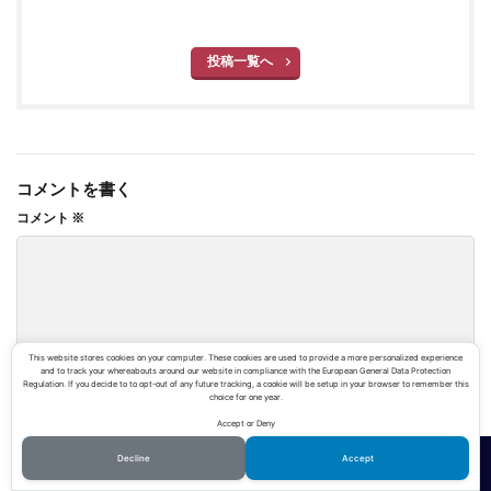
投稿一覧へ
コメントを書く
コメント
※
This website stores cookies on your computer. These cookies are used to provide a more personalized experience
and to track your whereabouts around our website in compliance with the European General Data Protection
Regulation. If you decide to to opt-out of any future tracking, a cookie will be setup in your browser to remember this
choice for one year.
名前
Accept or Deny
Decline
Accept
ホーム
シェア
メニュー
TOPへ