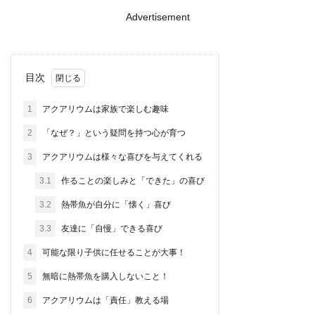
Advertisement
目次
1
アクアリウムは家族で楽しむ趣味
2
「なぜ？」という疑問を持つ心が育つ
3
アクアリウムは様々な喜びを与えてくれる
3.1
作ることの楽しみと「できた」の喜び
3.2
熱帯魚が自分に「懐く」喜び
3.3
友達に「自慢」できる喜び
4
可能な限り子供に任せることが大事！
5
無暗に熱帯魚を購入しないこと！
6
アクアリウムは「責任」教える場