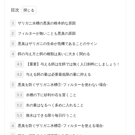
目次
1
ザリガニ水槽の悪臭の根本的な原因
2
フィルターが無いことも悪臭の原因
3
悪臭はザリガニの生命が危機であることのサイン
4
餌の与え方と餌の種類は臭いに大きく関わる
4.1
【重要】与える餌は生餌では無く人口飼料にしましょう！
4.2
与える餌の量は必要最低限の量に抑える
5
悪臭を防ぐザリガニ水槽① -フィルターを使わない場合-
5.1
水槽の下に砂利や石を置くこと
5.2
水の量はなるべく多めに入れること
5.3
換水はできる限り毎日行うこと
6
悪臭を防ぐザリガニ水槽② -フィルターを使える場合-