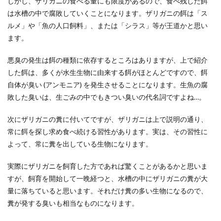
しかし、ザリガニの食べる量にも限度があるので、食べ残した餌
は水槽の中で腐敗していくことになります。ザリガニの餌は「ス
ルメ」や「魚の人口飼料」、または「シラス」等が王道かと思い
ます。
悪臭の発生は餌の種類に依存するところはありますが、上で紹介
した餌は、多くが水生生物に由来する餌がほとんどですので、餌
自体が臭い (アンモニア) を発生させることになります。生魚の腐
敗した臭いは、生ごみの中でもきつい臭いの代名詞ですよね…。
次にザリガニの糞に付いてですが、ザリガニは上で説明の通り、
常に餌を探し求め食べ続ける習性があります。実は、その習性に
よって、常に糞を出している生物になります。
実際にザリガニを飼育した方であれば驚くことがあるかと思いま
すが、飼育を開始して一晩経つと、水槽の中にザリガニの糞が大
量に落ちていると思います。それだけ糞の多い生物になるので、
糞が発する臭いも相当なものになります。