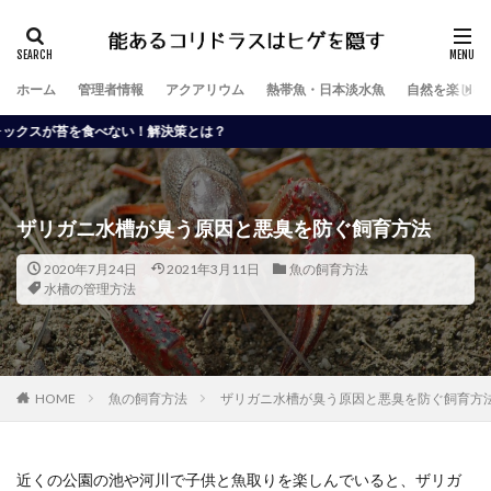
ホーム
管理者情報
アクアリウム
熱帯魚・日本淡水魚
自然を楽しむ
ない！解決策とは？
ザリガニ水槽が臭う原因と悪臭を防ぐ飼育方法
2020年7月24日
2021年3月11日
魚の飼育方法
水槽の管理方法
HOME
魚の飼育方法
ザリガニ水槽が臭う原因と悪臭を防ぐ飼育方
近くの公園の池や河川で子供と魚取りを楽しんでいると、ザリガ