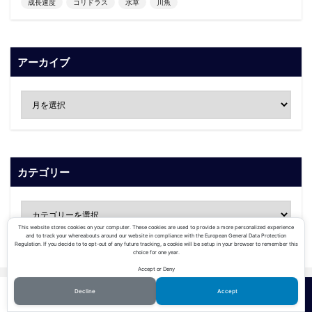
成長速度
コリドラス
水草
川魚
アーカイブ
カテゴリー
This website stores cookies on your computer. These cookies are used to provide a more personalized experience
and to track your whereabouts around our website in compliance with the European General Data Protection
Regulation. If you decide to to opt-out of any future tracking, a cookie will be setup in your browser to remember this
choice for one year.
Accept or Deny
Decline
Accept
魚の飼育方法
ホーム
シェア
メニュー
TOPへ
の最新記事8件