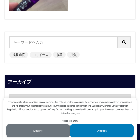
成長速度
コリドラス
水草
川魚
アーカイブ
This website stores cookies on your computer. These cookies are used to provide a more personalized experience
and to track your whereabouts around our website in compliance with the European General Data Protection
Regulation. If you decide to to opt-out of any future tracking, a cookie will be setup in your browser to remember this
choice for one year.
Accept or Deny
カテゴリー
Decline
Accept
ホーム
シェア
メニュー
TOPへ