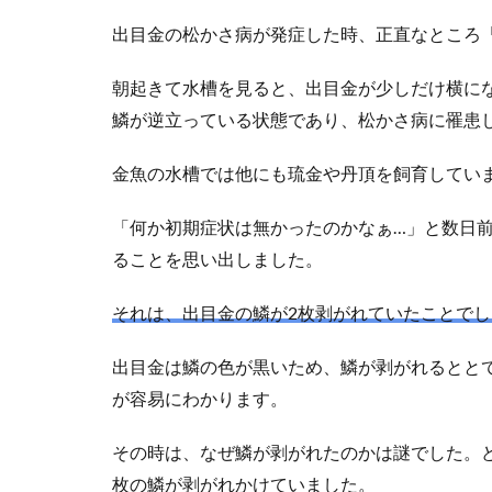
出目金の松かさ病が発症した時、正直なところ
朝起きて水槽を見ると、出目金が少しだけ横に
鱗が逆立っている状態であり、松かさ病に罹患
金魚の水槽では他にも琉金や丹頂を飼育してい
「何か初期症状は無かったのかなぁ…」と数日
ることを思い出しました。
それは、出目金の鱗が2枚剥がれていたことでし
出目金は鱗の色が黒いため、鱗が剥がれるとと
が容易にわかります。
その時は、なぜ鱗が剥がれたのかは謎でした。
枚の鱗が剥がれかけていました。