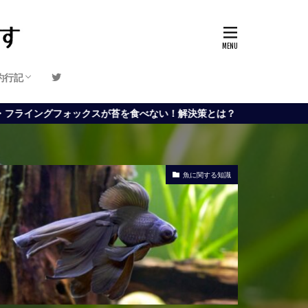
釣行記
釣り場紹介
釣り道具レビュー
クスが苔を食べない！解決策とは？
魚に関する知識