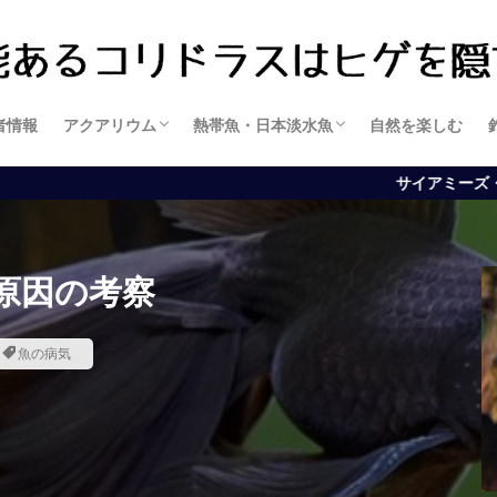
者情報
アクアリウム
熱帯魚・日本淡水魚
自然を楽しむ
アクアリウムの基礎知識
アクアリウムの管理方法
水草管理
水槽・設備
魚に関する知識
魚の飼育方法
サイアミーズ・フライングフォッ
原因の考察
魚の病気