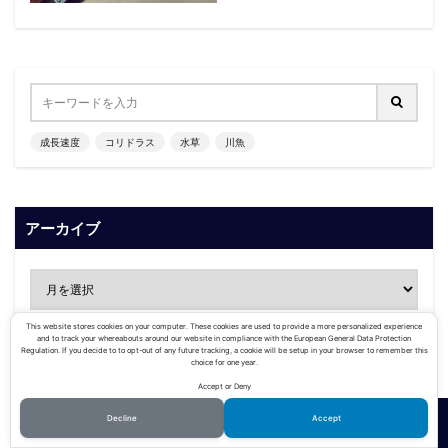
成長速度
コリドラス
水草
川魚
アーカイブ
This website stores cookies on your computer. These cookies are used to provide a more personalized experience
and to track your whereabouts around our website in compliance with the European General Data Protection
Regulation. If you decide to to opt-out of any future tracking, a cookie will be setup in your browser to remember this
choice for one year.
カテゴリー
Accept or Deny
Decline
Accept
ホーム
シェア
メニュー
TOPへ