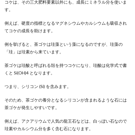
コケは、その三大肥料要素以外にも、成長にミネラル分を使いま
す。
例えば、硬度の指標となるマグネシウムやカルシウムも吸収され
てコケの成長を助けます。
例を挙げると、茶ゴケは珪藻という藻になるのですが、珪藻の
「珪」は珪素から来ています。
茶ゴケは珪酸と呼ばれる殻を持つコケになり、珪酸は化学式で書
くと Si(OH)4 となります。
つまり、シリコン (Si) を含みます。
そのため、茶ゴケの養分となるシリコンが含まれるような石には
茶ゴケが発生しやすいです。
例えば、アクアリウムで人気の龍王石などは、白っぽい石なので
珪素やカルシウム分を多く含む石になります。