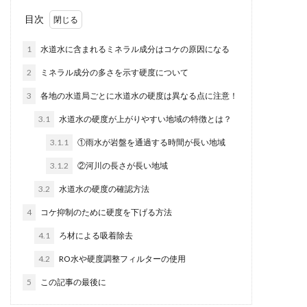
目次
1
水道水に含まれるミネラル成分はコケの原因になる
2
ミネラル成分の多さを示す硬度について
3
各地の水道局ごとに水道水の硬度は異なる点に注意！
3.1
水道水の硬度が上がりやすい地域の特徴とは？
3.1.1
①雨水が岩盤を通過する時間が長い地域
3.1.2
②河川の長さが長い地域
3.2
水道水の硬度の確認方法
4
コケ抑制のために硬度を下げる方法
4.1
ろ材による吸着除去
4.2
RO水や硬度調整フィルターの使用
5
この記事の最後に