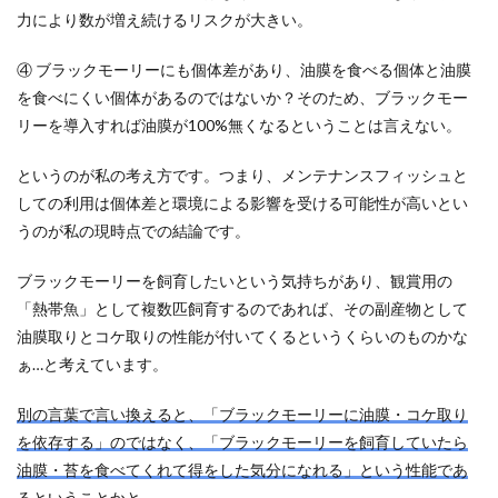
力により数が増え続けるリスクが大きい。
④ ブラックモーリーにも個体差があり、油膜を食べる個体と油膜
を食べにくい個体があるのではないか？そのため、ブラックモー
リーを導入すれば油膜が100%無くなるということは言えない。
というのが私の考え方です。つまり、メンテナンスフィッシュと
しての利用は個体差と環境による影響を受ける可能性が高いとい
うのが私の現時点での結論です。
ブラックモーリーを飼育したいという気持ちがあり、観賞用の
「熱帯魚」として複数匹飼育するのであれば、その副産物として
油膜取りとコケ取りの性能が付いてくるというくらいのものかな
ぁ…と考えています。
別の言葉で言い換えると、「ブラックモーリーに油膜・コケ取り
を依存する」のではなく、「ブラックモーリーを飼育していたら
油膜・苔を食べてくれて得をした気分になれる」という性能であ
るということかと。