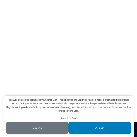
This website stores cookies on your computer. These cookies are used to provide a more personalized experience
and to track your whereabouts around our website in compliance with the European General Data Protection
Regulation. If you decide to to opt-out of any future tracking, a cookie will be setup in your browser to remember this
choice for one year.
Accept or Deny
Decline
Accept
ホーム
シェア
メニュー
TOPへ