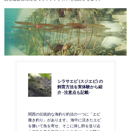
シラサエビ (スジエビ) の
飼育方法を実体験から紹
介 -注意点も記載-
関西の伝統的な海釣り釣法の一つに「エビ
撒き釣り」があります。 海中に活きたエビ
を撒いて魚を寄せ、そこに挿し餌を送り込