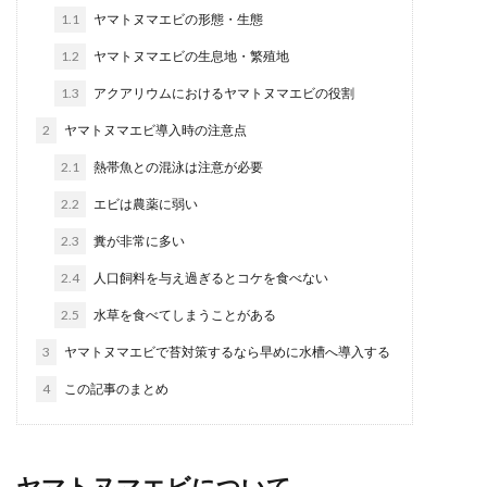
1.1
ヤマトヌマエビの形態・生態
1.2
ヤマトヌマエビの生息地・繁殖地
1.3
アクアリウムにおけるヤマトヌマエビの役割
2
ヤマトヌマエビ導入時の注意点
2.1
熱帯魚との混泳は注意が必要
2.2
エビは農薬に弱い
2.3
糞が非常に多い
2.4
人口飼料を与え過ぎるとコケを食べない
2.5
水草を食べてしまうことがある
3
ヤマトヌマエビで苔対策するなら早めに水槽へ導入する
4
この記事のまとめ
ヤマトヌマエビについて