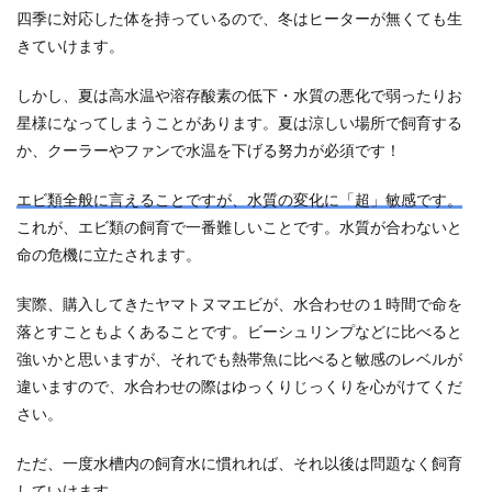
四季に対応した体を持っているので、冬はヒーターが無くても生
きていけます。
しかし、夏は高水温や溶存酸素の低下・水質の悪化で弱ったりお
星様になってしまうことがあります。夏は涼しい場所で飼育する
か、クーラーやファンで水温を下げる努力が必須です！
エビ類全般に言えることですが、水質の変化に「超」敏感です。
これが、エビ類の飼育で一番難しいことです。水質が合わないと
命の危機に立たされます。
実際、購入してきたヤマトヌマエビが、水合わせの１時間で命を
落とすこともよくあることです。ビーシュリンプなどに比べると
強いかと思いますが、それでも熱帯魚に比べると敏感のレベルが
違いますので、水合わせの際はゆっくりじっくりを心がけてくだ
さい。
ただ、一度水槽内の飼育水に慣れれば、それ以後は問題なく飼育
していけます。