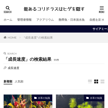
ホーム
管理者情報
アクアリウム
熱帯魚・日本淡水魚
自然を楽しむ
サイアミーズ・
HOME
"成長速度" の検索結果
SEARCH
「成長速度」の検索結果
55件
成長速度
新着順
人気順
水草の知識
水草の知識