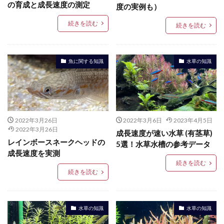
の育成と成長速度の測定
度の実例も）
続きを読む
続きを読む
魚に関する知識
水草の知識
2022年3月26日
2022年3月6日
2023年4月5日
2022年3月26日
成長速度が速い水草 (有茎草)
レインボースネークヘッドの
5選！水草水槽の参考データ
成長速度を実測
続きを読む
続きを読む
水草の知識
水草の知識