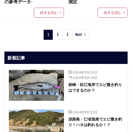
の参考データ-
測定
続きを読む
続きを読む
1
2
3
Next
新着記事
2024年9月23日
2025年9月18日
林崎・松江海岸でエビ撒き釣り
はできるのか？
2024年9月15日
淡路島・仁頃漁港でエビ撒き釣
り！ハネは釣れるか！？