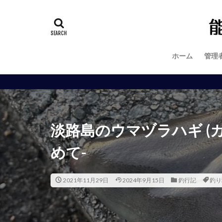
ホーム
管理
淡路島のウマヅラハギ (カ
めて-
2021年11月29日
2024年9月15日
釣行記
釣り