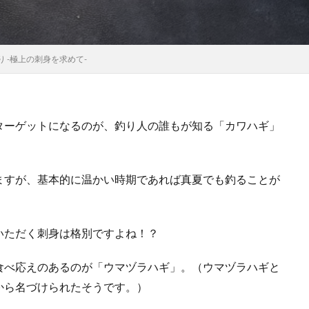
り -極上の刺身を求めて-
ターゲットになるのが、釣り人の誰もが知る「カワハギ」
ますが、基本的に温かい時期であれば真夏でも釣ることが
いただく刺身は格別ですよね！？
食べ応えのあるのが「ウマヅラハギ」。（ウマヅラハギと
から名づけられたそうです。）