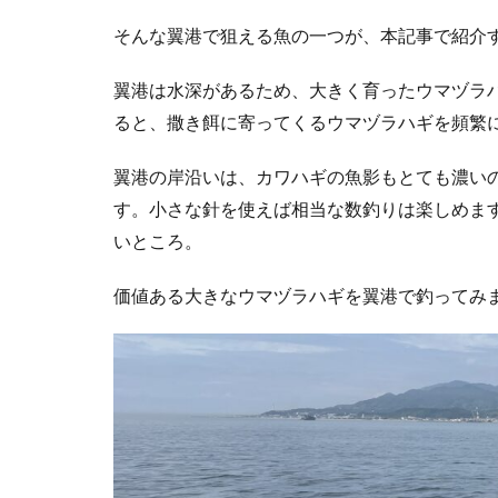
そんな翼港で狙える魚の一つが、本記事で紹介
翼港は水深があるため、大きく育ったウマヅラ
ると、撒き餌に寄ってくるウマヅラハギを頻繁
翼港の岸沿いは、カワハギの魚影もとても濃いの
す。小さな針を使えば相当な数釣りは楽しめま
いところ。
価値ある大きなウマヅラハギを翼港で釣ってみ