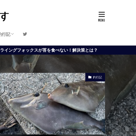
釣行記
釣り場紹介
釣り道具レビュー
スが苔を食べない！解決策とは？
釣行記