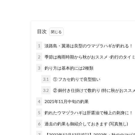
目次
1
淡路島・翼港は良型のウマヅラハギが釣れる！
2
季節は梅雨時期から秋がおススメ -釣行のタイミ
3
釣り方は基本的には2種類
3.1
① フカセ釣りで良型狙い
3.2
② 銅付き仕掛けで数釣り (特に秋がおススメ
4
2021年11月中旬の釣果
5
釣れたウマヅラハギは肝醤油で極上の刺身に！
6
過去の釣果も御紹介しておきます (写真無し)
7
【2022年12月13日追記】2022年・秋のウマ