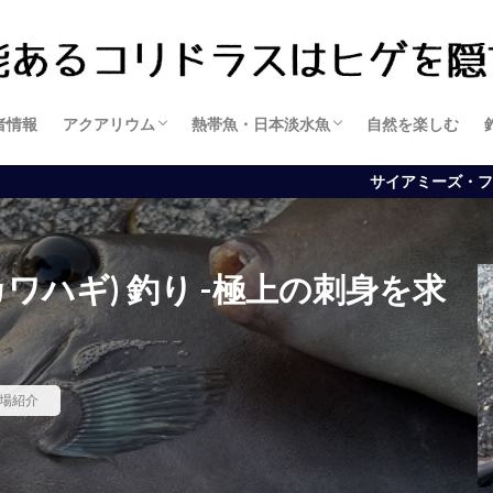
者情報
アクアリウム
熱帯魚・日本淡水魚
自然を楽しむ
アクアリウムの基礎知識
アクアリウムの管理方法
水草管理
水槽・設備
魚に関する知識
魚の飼育方法
サイアミーズ・フライングフォック
ワハギ) 釣り -極上の刺身を求
場紹介