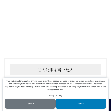
この記事を書いた人
This website stores cookies on your computer. These cookies are used to provide a more personalized experience
and to track your whereabouts around our website in compliance with the European General Data Protection
Regulation. If you decide to to opt-out of any future tracking, a cookie will be setup in your browser to remember this
choice for one year.
Accept or Deny
Decline
Accept
toru
ホーム
シェア
メニュー
TOPへ