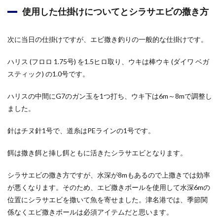
使用した仕掛けについてとシラサエビの撒き方
次に当日の仕掛けですが、エビ撒き釣りの一般的な仕掛けです。
ハリス (フロロ 1.75号) を1.5ヒロ取り、ウキは棒ウキ (ダイワ ベガ
スティック) の1.0号です。
ハリスの中間にG7のガン玉を1つ打ち、ウキ下は6m～8mで調整し
ました。
針はチヌ針1号で、道糸はPEラインの1号です。
餌は撒き餌と挿し餌ともに活きたシラサエビとなります。
シラサエビの撒き方ですが、水深が8mもあるので上撒きでは効率
が悪くなります。そのため、エビ撒きボールを使用して水深6mの
位置にシラサエビを撒いて魚を寄せました。津名港では、季節関
係なくエビ撒きボールは必須アイテムだと思います。