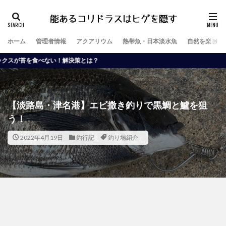
ホーム
管理者情報
アクアリウム
熱帯魚・日本淡水魚
自然を楽しむ
い！解決策とは？
【淡路島・津名港】エビ撒き釣りで黒鯛と鱸を狙
う！
2022年4月19日
釣行記
釣り場紹介