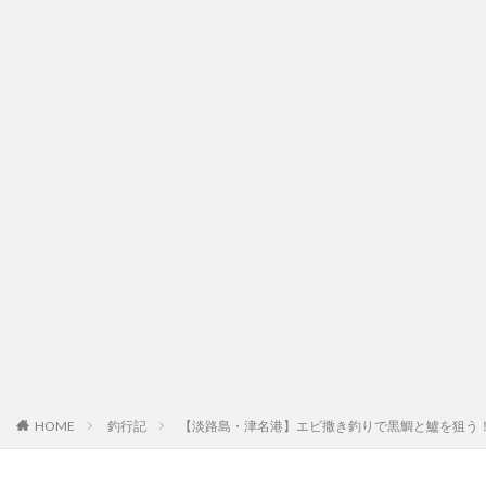
HOME
釣行記
【淡路島・津名港】エビ撒き釣りで黒鯛と鱸を狙う