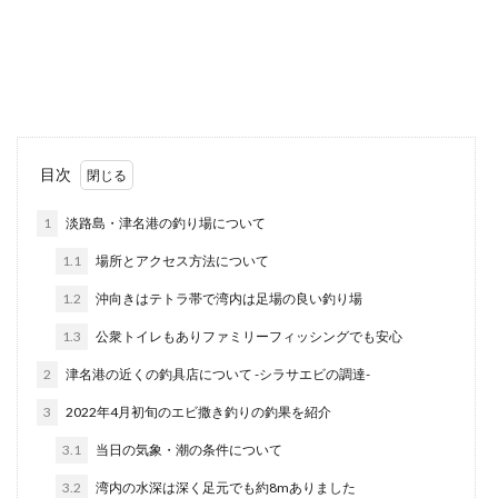
目次
1
淡路島・津名港の釣り場について
1.1
場所とアクセス方法について
1.2
沖向きはテトラ帯で湾内は足場の良い釣り場
1.3
公衆トイレもありファミリーフィッシングでも安心
2
津名港の近くの釣具店について -シラサエビの調達-
3
2022年4月初旬のエビ撒き釣りの釣果を紹介
3.1
当日の気象・潮の条件について
3.2
湾内の水深は深く足元でも約8mありました