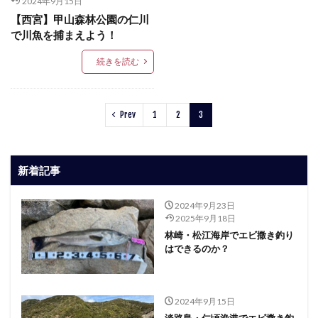
2024年9月15日
【西宮】甲山森林公園の仁川
で川魚を捕まえよう！
続きを読む
Prev
1
2
3
新着記事
2024年9月23日
2025年9月18日
林崎・松江海岸でエビ撒き釣り
はできるのか？
2024年9月15日
淡路島・仁頃漁港でエビ撒き釣